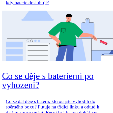
kdy baterie dosluhují?
Co se děje s bateriemi po
vyhození?
Co se dál děje s baterií, kterou jste vyhodili do
sběrného boxu? Putuje na třídicí linku a odtud k
dalšímu zpracování. Recyklací baterií dokážeme