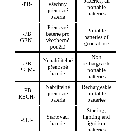
batteries, all
-PB-
všechny
portable
přenosné
batteries
baterie
Přenosné
Portable
-PB
baterie pro
batteries of
GEN-
všeobecné
general use
použití
Non
Nenabíjitelné
-PB
rechargeable
přenosné
PRIM-
portable
baterie
batteries
Nabíjitelné
Rechargeable
-PB
přenosné
portable
RECH-
baterie
batteries
Starting,
Startovací
lighting and
-SLI-
baterie
ignition
batteries