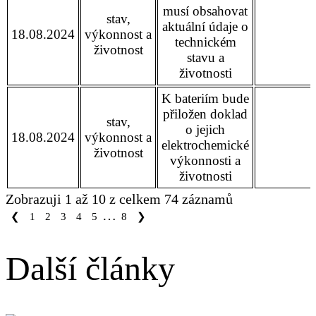
musí obsahovat
stav,
aktuální údaje o
18.08.2024
výkonnost a
technickém
životnost
stavu a
životnosti
K bateriím bude
přiložen doklad
stav,
o jejich
18.08.2024
výkonnost a
elektrochemické
životnost
výkonnosti a
životnosti
Zobrazuji 1 až 10 z celkem 74 záznamů
…
❮
1
2
3
4
5
8
❯
Další články