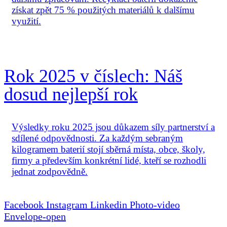
získat zpět 75 % použitých materiálů k dalšímu
využití.
Rok 2025 v číslech: Náš
dosud nejlepší rok
Výsledky roku 2025 jsou důkazem síly partnerství a
sdílené odpovědnosti. Za každým sebraným
kilogramem baterií stojí sběrná místa, obce, školy,
firmy a především konkrétní lidé, kteří se rozhodli
jednat zodpovědně.
Facebook
Instagram
Linkedin
Photo-video
Envelope-open