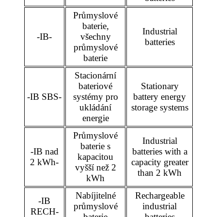
Průmyslové
baterie,
Industrial
-IB-
všechny
batteries
průmyslové
baterie
Stacionární
bateriové
Stationary
-IB SBS-
systémy pro
battery energy
ukládání
storage systems
energie
Průmyslové
Industrial
baterie s
-IB nad
batteries with a
kapacitou
2 kWh-
capacity greater
vyšší než 2
than 2 kWh
kWh
Nabíjitelné
Rechargeable
-IB
průmyslové
industrial
RECH-
baterie
batteries