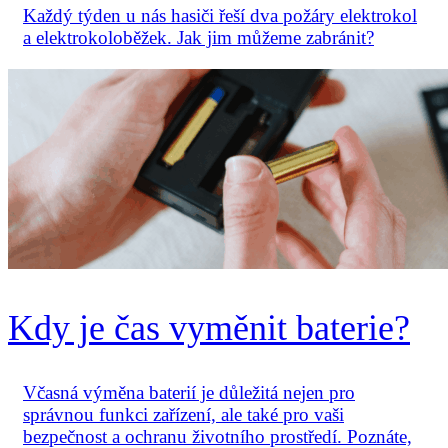
Každý týden u nás hasiči řeší dva požáry elektrokol
a elektrokoloběžek. Jak jim můžeme zabránit?
Kdy je čas vyměnit baterie?
Včasná výměna baterií je důležitá nejen pro
správnou funkci zařízení, ale také pro vaši
bezpečnost a ochranu životního prostředí. Poznáte,