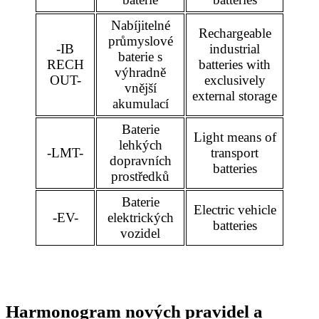
Nabíjitelné
Rechargeable
průmyslové
-IB
industrial
baterie s
RECH
batteries with
výhradně
OUT-
exclusively
vnější
external storage
akumulací
Baterie
Light means of
lehkých
-LMT-
transport
dopravních
batteries
prostředků
Baterie
Electric vehicle
-EV-
elektrických
batteries
vozidel
Harmonogram nových pravidel a