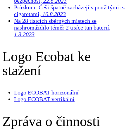
bezpečnost,
22.8.2023
Průzkum: Češi špatně zacházejí s použitými e-
cigaretami,
10.8.2023
Na 28 tisících sběrných místech se
nashromáždilo téměř 2 tisíce tun baterií,
1.3.2023
Logo Ecobat ke
stažení
Logo ECOBAT horizonální
Logo ECOBAT vertikální
Zpráva o činnosti