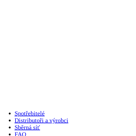
Spotřebitelé
Distributoři a výrobci
Sběrná síť
FAQ