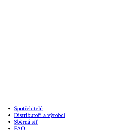
Spotřebitelé
Distributoři a výrobci
Sběrná síť
FAQ