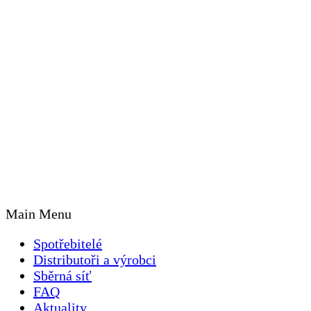
Main Menu
Spotřebitelé
Distributoři a výrobci
Sběrná síť
FAQ
Aktuality