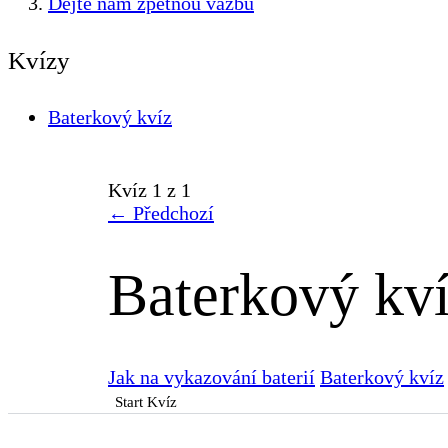
Dejte nám zpětnou vazbu
Kvízy
Baterkový kvíz
Kvíz 1
z 1
←
Předchozí
Baterkový kv
Jak na vykazování baterií
Baterkový kvíz