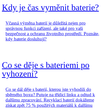
Kdy je čas vyměnit baterie?
Včasná výměna baterií je důležitá nejen pro
správnou funkci zařízení, ale také pro vaši
bezpečnost a ochranu životního prostředí. Poznáte,
kdy baterie dosluhují?
Co se děje s bateriemi po
vyhození?
Co se dál děje s baterií, kterou jste vyhodili do
sběrného boxu? Putuje na třídicí linku a odtud k
dalšímu zpracování. Recyklací baterií dokážeme
získat zpět 75 % použitých materiálů k dalšímu