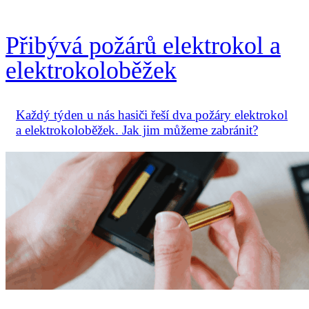
Přibývá požárů elektrokol a
elektrokoloběžek
Každý týden u nás hasiči řeší dva požáry elektrokol
a elektrokoloběžek. Jak jim můžeme zabránit?