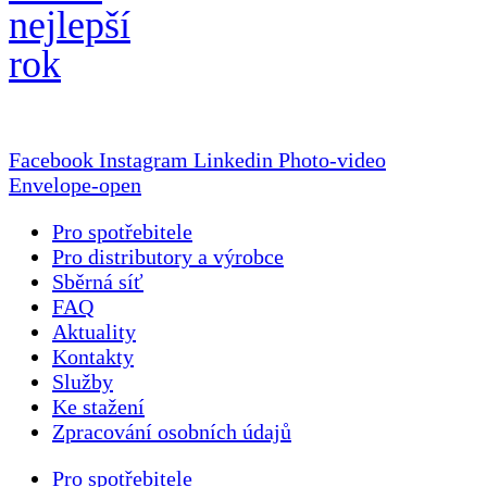
nejlepší
rok
Facebook
Instagram
Linkedin
Photo-video
Envelope-open
Pro spotřebitele
Pro distributory a výrobce
Sběrná síť
FAQ
Aktuality
Kontakty
Služby
Ke stažení
Zpracování osobních údajů
Pro spotřebitele