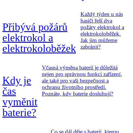
Každý týden u nás
hasiči řeší dva
Přibývá požárů
požáry elektrokol a
elektrokoloběžek.
elektrokol a
Jak jim můžeme
elektrokoloběžek
zabránit?
Včasná výměna baterií je důležitá
nejen pro správnou funkci zařízení,
Kdy je
ale také pro vaši bezpečnost a
ochranu životního prostředí.
čas
Poznáte, kdy baterie dosluhují?
vyměnit
baterie?
Co se dál děje s baterií, kterou