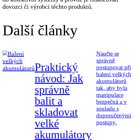
dovozci či výrobci těchto produktů.
Další články
Naučte se
správně
Praktický
postupovat při
balení velkých
návod: Jak
akumulátorů
správně
tak, aby byla
manipulace
balit a
bezpečná a v
souladu s
skladovat
doporučenými
velké
postupy.
akumulátory