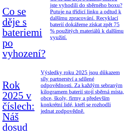
jste vyhodili do sběrného boxu?
Co se
Putuje na třídicí linku a odtud k
dalšímu zpracování. Recyklací
děje s
baterií dokážeme získat zpět 75
bateriemi
% použitých materiálů k dalšímu
využití.
po
vyhození?
Výsledky roku 2025 jsou důkazem
síly partnerství a sdílené
Rok
odpovědnosti. Za každým sebraným
kilogramem baterií stojí sběrná místa,
2025 v
obce, školy, firmy a především
číslech:
konkrétní lidé, kteří se rozhodli
jednat zodpovědně.
Náš
dosud