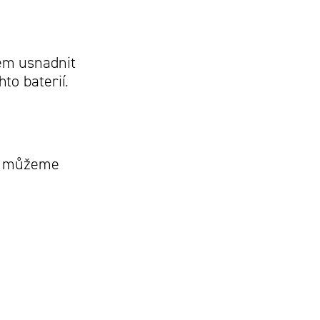
lem usnadnit
to baterií.
je můžeme