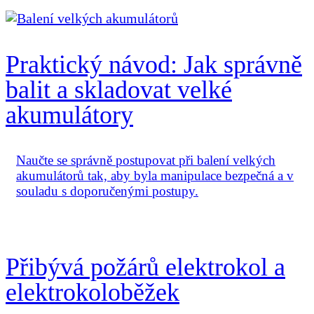
Praktický návod: Jak správně
balit a skladovat velké
akumulátory
Naučte se správně postupovat při balení velkých
akumulátorů tak, aby byla manipulace bezpečná a v
souladu s doporučenými postupy.
Přibývá požárů elektrokol a
elektrokoloběžek