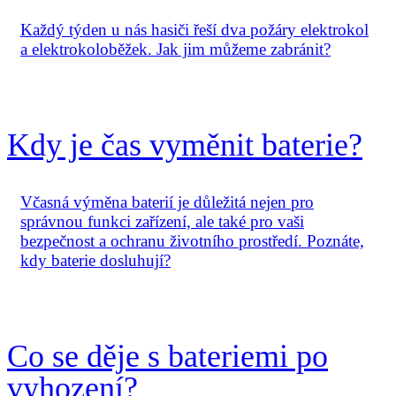
Každý týden u nás hasiči řeší dva požáry elektrokol
a elektrokoloběžek. Jak jim můžeme zabránit?
Kdy je čas vyměnit baterie?
Včasná výměna baterií je důležitá nejen pro
správnou funkci zařízení, ale také pro vaši
bezpečnost a ochranu životního prostředí. Poznáte,
kdy baterie dosluhují?
Co se děje s bateriemi po
vyhození?