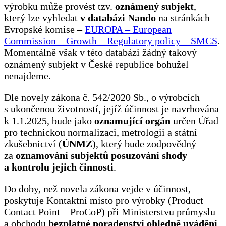
výrobku může provést tzv.
oznámený subjekt
,
který lze vyhledat
v databázi Nando
na stránkách
Evropské komise –
EUROPA – European
Commission – Growth – Regulatory policy – SMCS
.
Momentálně však v této databázi žádný takový
oznámený subjekt v České republice bohužel
nenajdeme.
Dle novely zákona č. 542/2020 Sb., o výrobcích
s ukončenou životností, jejíž účinnost je navrhována
k 1.1.2025, bude jako
oznamující orgán
určen Úřad
pro technickou normalizaci, metrologii a státní
zkušebnictví (
ÚNMZ
), který bude zodpovědný
za
oznamování subjektů posuzování shody
a kontrolu jejich činnosti
.
Do doby, než novela zákona vejde v účinnost,
poskytuje Kontaktní místo pro výrobky (Product
Contact Point – ProCoP) při Ministerstvu průmyslu
a obchodu
bezplatné poradenství ohledně uvádění