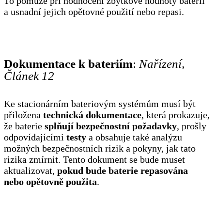
To pomůže při hodnocení zbytkové hodnoty baterií
a usnadní jejich opětovné použití nebo repasi.
Dokumentace k bateriím
:
Nařízení,
Článek 12
Ke stacionárním bateriovým systémům musí být
přiložena
technická dokumentace
, která prokazuje,
že baterie
splňují bezpečnostní požadavky
, prošly
odpovídajícími
testy
a obsahuje také analýzu
možných bezpečnostních rizik a pokyny, jak tato
rizika zmírnit. Tento dokument se bude muset
aktualizovat,
pokud bude baterie repasována
nebo opětovně použita
.