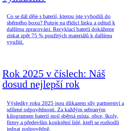
Co se dál děje s baterií, kterou jste vyhodili do
sběrného boxu? Putuje na třídicí linku a odtud k
dalšímu zpracování. Recyklací baterií dokážeme
získat zpět 75 % použitých materiálů k dalšímu
využití.
Rok 2025 v číslech: Náš
dosud nejlepší rok
Výsledky roku 2025 jsou důkazem síly partnerství a
sdílené odpovědnosti. Za každým sebraným
kilogramem baterií stojí sběrná místa, obce, školy,
firmy a především konkrétní lidé, kteří se rozhodli
jednat zodpovědně.