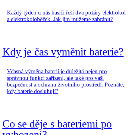
Každý týden u nás hasiči řeší dva požáry elektrokol
a elektrokoloběžek. Jak jim můžeme zabránit?
Kdy je čas vyměnit baterie?
Včasná výměna baterií je důležitá nejen pro
správnou funkci zařízení, ale také pro vaši
bezpečnost a ochranu životního prostředí. Poznáte,
kdy baterie dosluhují?
Co se děje s bateriemi po
vyhození?