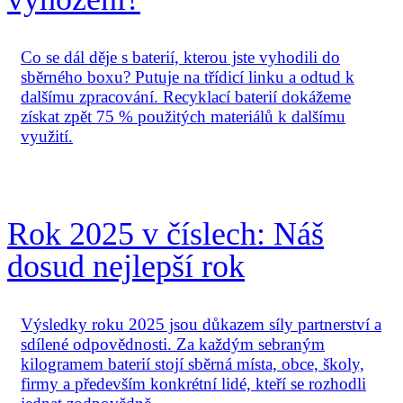
Co se dál děje s baterií, kterou jste vyhodili do
sběrného boxu? Putuje na třídicí linku a odtud k
dalšímu zpracování. Recyklací baterií dokážeme
získat zpět 75 % použitých materiálů k dalšímu
využití.
Rok 2025 v číslech: Náš
dosud nejlepší rok
Výsledky roku 2025 jsou důkazem síly partnerství a
sdílené odpovědnosti. Za každým sebraným
kilogramem baterií stojí sběrná místa, obce, školy,
firmy a především konkrétní lidé, kteří se rozhodli