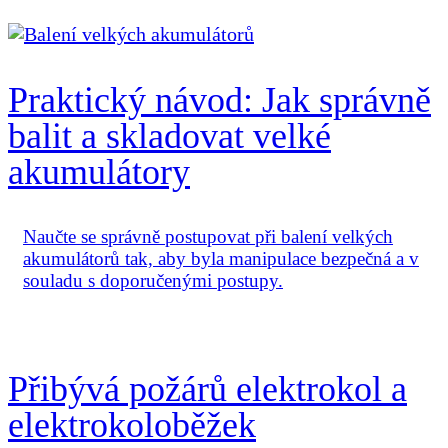
Praktický návod: Jak správně
balit a skladovat velké
akumulátory
Naučte se správně postupovat při balení velkých
akumulátorů tak, aby byla manipulace bezpečná a v
souladu s doporučenými postupy.
Přibývá požárů elektrokol a
elektrokoloběžek