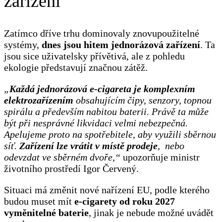
zařízení
Zatímco dříve trhu dominovaly znovupoužitelné
systémy,
dnes jsou hitem jednorázová zařízení
. Ta
jsou sice uživatelsky přívětivá, ale z pohledu
ekologie představují značnou zátěž.
„
Každá jednorázová e-cigareta je komplexním
elektrozařízením
obsahujícím čipy, senzory, topnou
spirálu a především nabitou baterii. Právě ta může
být při nesprávné likvidaci velmi nebezpečná.
Apelujeme proto na spotřebitele, aby využili sběrnou
síť.
Zařízení lze vrátit v místě prodeje
, nebo
odevzdat ve sběrném dvoře,“
upozorňuje ministr
životního prostředí Igor Červený.
Situaci má změnit nové nařízení EU, podle kterého
budou muset mít
e-cigarety od roku 2027
vyměnitelné baterie
, jinak je nebude možné uvádět