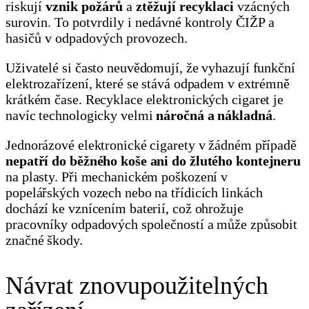
riskují
vznik požárů
a
ztěžují recyklaci
vzácných
surovin. To potvrdily i nedávné kontroly ČIŽP a
hasičů v odpadových provozech.
Uživatelé si často neuvědomují, že vyhazují funkční
elektrozařízení, které se stává odpadem v extrémně
krátkém čase. Recyklace elektronických cigaret je
navíc technologicky velmi
náročná a nákladná
.
Jednorázové elektronické cigarety v žádném případě
nepatří do běžného koše ani do žlutého kontejneru
na plasty. Při mechanickém poškození v
popelářských vozech nebo na třídicích linkách
dochází ke vznícením baterií, což ohrožuje
pracovníky odpadových společností a může způsobit
značné škody.
Návrat znovupoužitelných