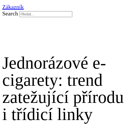
Zákazník
Search
Jednorázové e-
cigarety: trend
zatežující přírodu
i třídicí linky